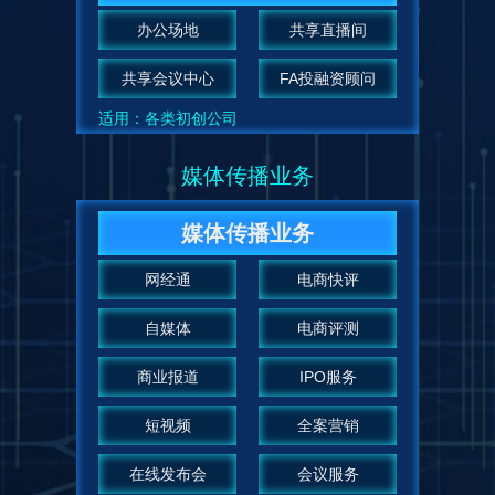
办公场地
共享直播间
共享会议中心
FA投融资顾问
适用：各类初创公司
媒体传播业务
媒体传播业务
网经通
电商快评
自媒体
电商评测
商业报道
IPO服务
短视频
全案营销
在线发布会
会议服务