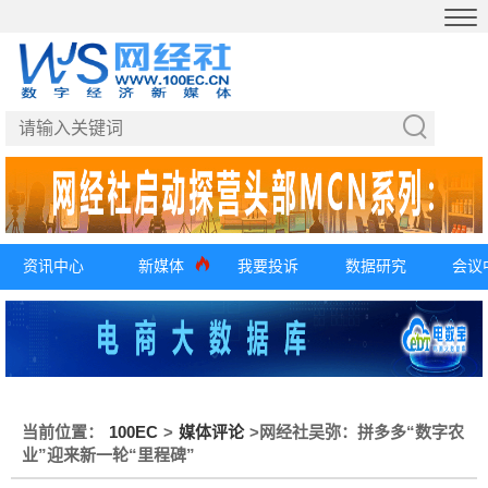
资讯中心
新媒体
我要投诉
数据研究
会议
当前位置：
100EC
>
媒体评论
>
网经社吴弥：拼多多“数字农
业”迎来新一轮“里程碑”