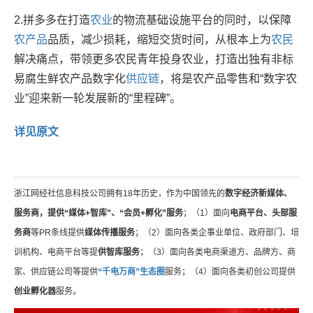
2.拼多多在打造
农业
的物流基础设施平台的同时，以保障
农产品
品质，减少损耗，缩短交货时间，从根本上为
农民
解决痛点，带领更多农民青年投身农业，打造出独有非标
易腐生鲜农产品数字化
供应链
，将是农产品零售和“数字农
业”迎来新一轮发展新的“里程碑”。
详见原文
浙江网经社信息科技公司拥有18年历史，作为中国领先的
数字经济新媒体、
服务商，提供“媒体+智库”、“会员+孵化”服务
；（1）面向
电商平台、头部服
务商
等PR条线提供
媒体传播服务
；（2）面向各类企事业单位、政府部门、培
训机构、电商平台等提
供智库服务
；（3）面向各类电商渠道方、品牌方、商
家、供应链公司等提供
“千电万商”生态圈
服务；（4）面向各类初创公司提供
创业孵化器
服务。