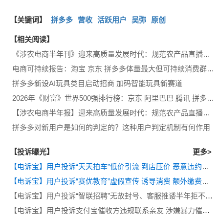
【关键词】
拼多多
营收
活跃用户
吴弥
原创
【相关阅读】
《涉农电商半年刊》迎来高质量发展时代：规范农产品直播带货 拼多多 京东等深耕产地供应链 国家多部门统筹推进数商兴农
电商可持续报告：淘宝 京东 拼多多体量最大但可持续消费群体渗透率最低 闲鱼 转转信任体系待完善
拼多多新设AI玩具类目启动招商 加码智能玩具新赛道
2026年《财富》世界500强排行榜：京东 阿里巴巴 腾讯 拼多多 美团排名提升
【涉农电商半年报】迎来高质量发展时代：规范农产品直播带货 拼多多 京东等深耕产地供应链 国家多部门统筹推进数商兴农
拼多多对新用户是如何的判定的？这种用户判定机制有何作用
【投诉曝光】
更多>
【电诉宝】用户投诉“天天拍车”低价引流 到店压价 恶意违约等问题
【电诉宝】用户投诉“赛优教育”虚假宣传 诱导消费 额外缴费后退款遭拒
【电诉宝】用户投诉“智联招聘”无故封号、客服推诿半年拒不退费
【电诉宝】用户投诉支付宝催收方违规联系亲友 涉嫌暴力催收侵犯隐私