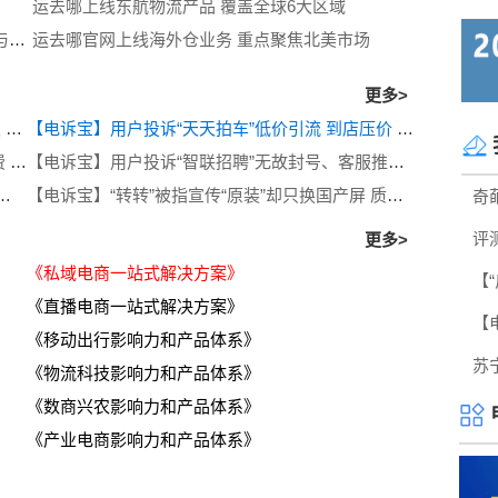
运去哪上线东航物流产品 覆盖全球6大区域
【网经社月报】3月物流科技动态回顾 申通恢复与京东合作？菜鸟赴港IPO？京津冀消协点名顺丰等快递企业 运去哪上线海外仓业务
运去哪官网上线海外仓业务 重点聚焦北美市场
更多>
【电诉宝】用户投诉“壹米滴答”存在物流服务失职 履约不力等问题
【电诉宝】用户投诉“天天拍车”低价引流 到店压价 恶意违约等问题
【电诉宝】用户投诉“赛优教育”虚假宣传 诱导消费 额外缴费后退款遭拒
【电诉宝】用户投诉“智联招聘”无故封号、客服推诿半年拒不退费
付宝催收方违规联系亲友 涉嫌暴力催收侵犯隐私
【电诉宝】“转转”被指宣传“原装”却只换国产屏 质保期内拒不履行售后义务
更多>
《私域电商一站式解决方案》
《直播电商一站式解决方案》
《移动出行影响力和产品体系》
《物流科技影响力和产品体系》
《数商兴农影响力和产品体系》
《产业电商影响力和产品体系》