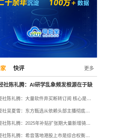
论家
快评
更多
经社陈礼腾：AI研学乱象频发根源在于缺
网经社陈礼腾：大量软件弃买断转订阅 核心是买断商业模式存在先天缺陷
统一课程标准与有效的监管
网经社吴夏雪：东方甄选从依赖头部主播彻底转向深耕自营产品与多渠道布局
网经社陈礼腾：2025年补贴扩张期大量新增骑手涌入 摊薄了单量与单价
网经社陈礼腾：希音落地港股上市是综合权衡监管 业务 资本与风险后的选择