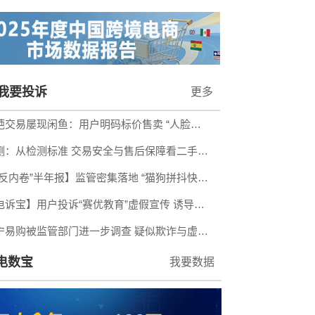
我要投诉
更多
奇葩交易屡现闲鱼：用户明码标价售卖 “人脸抹粪” 报复服务 平台回应
评测：从检测标准 交易安全与售后保障看二手车平台怎么选？
【“反内卷”半年报】监管密集落地 “猫狗拼抖快美红”被约谈 内卷整治取得阶段性成效
【电诉宝】用户投诉“赛优教育”虚假宣传 诱导消费 额外缴费后退款遭拒
苏宁易购被监管部门进一步调查 疑似欺诈与虚假宣传
电数宝
我要数据