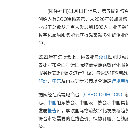
(网经社讯)11月11日消息，第五届进博
创始人兼COO徐杨表示，从2020年参加进
业员工总数从几百人发展到1500人，业务
数字化履约服务能力获得越来越多外贸企业
伸。
2021年在进博会上，运去哪与
浙江
四港联动
去哪宣布全面打造国际物流全链路数智化服
服务模式3个板块进行升级；与速达非签署
非洲
、
中东
及南亚等新兴市场全链路
跨境电
据网经社跨境电商台
（CBEC.100EC.CN）
心、
中国
船东协会、中国港口协会、中国集装
发展
报告
》，解读国际物流数字化发展新趋
符合市场需要的在线查价、快捷订舱、在线
级。