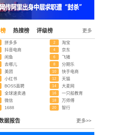
诉榜
热搜榜
评级榜
更多
拼多多
淘宝
2
抖音电商
京东
4
闲鱼
飞猪
6
去哪儿
分期乐
8
美团
快手电商
10
小红书
天猫
12
BOSS直聘
大麦网
14
全球速卖通
一只船教育
16
微信
万师傅
18
1688
智行
20
数据报告
更多>>