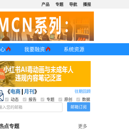
产品
专题
导航
播报
中心
我要融资
系统资源
《
电商
月刊
》
往期回顾
动态
报告
专题
原创
数据
邮箱订阅
热点专题
更多