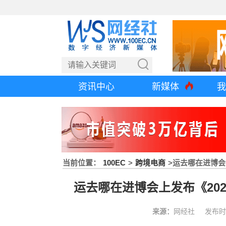
资讯中心
新媒体
我
当前位置：
100EC
>
跨境电商
>
运去哪在进博会
运去哪在进博会上发布《20
来源：
网经社
发布时