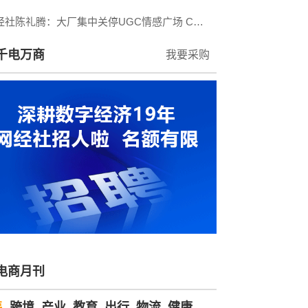
网经社陈礼腾：大厂集中关停UGC情感广场 C端拟人情感AI的野蛮增长终结。
千电万商
我要采购
电商月刊
售
跨境
产业
教育
出行
物流
健康