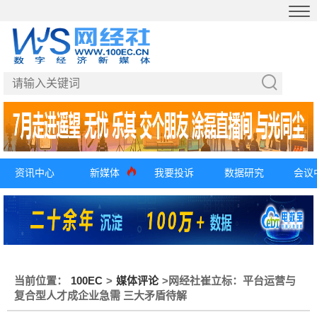
资讯中心
新媒体
我要投诉
数据研究
会议
当前位置：
100EC
>
媒体评论
>
网经社崔立标：平台运营与
复合型人才成企业急需 三大矛盾待解