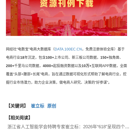
网经社“电数宝”电商大数据库（
DATA.100EC.CN
，免费注册体验全库）基于
电商行业
18
年沉淀，包含
100+
上市公司、新三板公司数据，
150+
独角兽、
200+
千里马公司数据，
4000+
起投融资数据以及
10万+
互联网APP数据，全面
覆盖“头部+腰部+长尾”电商，旨在通过数据可视化形式帮助了解电商行业，挖
掘行业市场潜力，助力企业决策，做电商人研究、决策的“好参谋”。
【关键词】
崔立标
原创
【相关阅读】
浙江省人工智能学会特聘专家崔立标：2026年“618”呈现四个特点