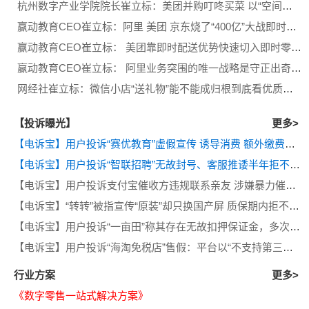
杭州数字产业学院院长崔立标：美团并购叮咚买菜 以“空间换取时间”
赢动教育CEO崔立标：阿里 美团 京东烧了“400亿”大战即时零售背后商业逻辑
赢动教育CEO崔立标： 美团靠即时配送优势快速切入即时零售 严重威胁淘宝和京东的压舱石业务
赢动教育CEO崔立标： 阿里业务突围的唯一战略是守正出奇 AI突破
网经社崔立标：微信小店“送礼物”能不能成归根到底看优质内容生产的数量和可持续性
【投诉曝光】
更多>
【电诉宝】用户投诉“赛优教育”虚假宣传 诱导消费 额外缴费后退款遭拒
【电诉宝】用户投诉“智联招聘”无故封号、客服推诿半年拒不退费
【电诉宝】用户投诉支付宝催收方违规联系亲友 涉嫌暴力催收侵犯隐私
【电诉宝】“转转”被指宣传“原装”却只换国产屏 质保期内拒不履行售后义务
【电诉宝】用户投诉“一亩田”称其存在无故扣押保证金，多次退款遭推诿等问题
【电诉宝】用户投诉“海淘免税店”售假：平台以“不支持第三方鉴定”为由拒绝处理
行业方案
更多>
《数字零售一站式解决方案》