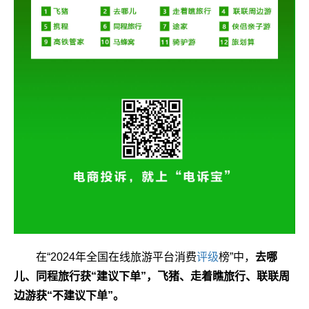
在
“2024
年全国在线旅游平台消费
评级
榜
”
中，
去哪
儿、同程旅行获
“
建议下单
”
，飞猪、走着瞧旅行、联联周
边游获
“
不建议下单
”
。