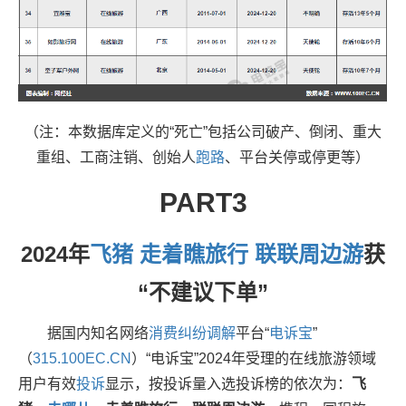
（注：本数据库定义的“死亡”包括公司破产、倒闭、重大
重组、工商注销、创始人
跑路
、平台关停或停更等）
PART3
2024
年
飞猪
走着瞧旅行
联联周边游
获
“不建议下单”
据国内知名网络
消费
纠纷
调解
平台“
电诉宝
”
（
315.100EC.CN
）“电诉宝”2024年受理的在线旅游领域
用户有效
投诉
显示，按投诉量入选投诉榜的依次为：
飞