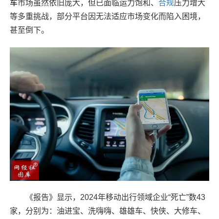
车
市场虽然依旧庞大，但已面临运力饱和、
合规
压力增大
等多重挑战，部分平台因无法适应市场变化而陷入困境，
甚至倒下。
《报告》显示，2024年移动出行领域企业“死亡”数43
家，分别为：油进宝、洗嗨嗨、雄雄车、快侠、大修车、