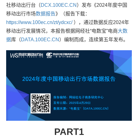
社移动出行台（
DCX.100EC.CN
）发布《2024年度中国
移动出行市场
数据
报告
》（报告下载：
https://www.100ec.cn/zt/ydcxc/
），
通过数据反应2024年
移动出行发展情况，
本报告根据网经社“电数宝”电商
大数
据
库（
DATA.100EC.CN
）编制而成，连续第五年发布。
PART1