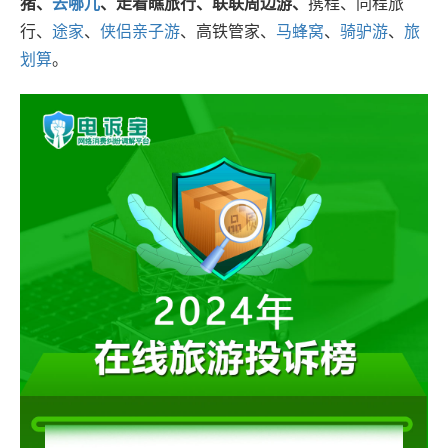
猪、
去哪儿
、走着瞧旅行、联联周边游、
携程、同程旅
行、
途家
、
侠侣亲子游
、高铁管家、
马蜂窝
、
骑驴游
、
旅
划算
。