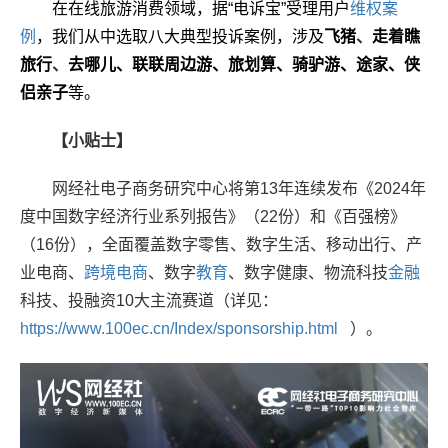
在在线旅游消费领域，据
“
电诉宝
”
受理用户
维权
案
例
，我们从中选取八大典型投诉案例，涉及
飞猪
、
走着瞧
旅行
、
去哪儿、联联周边游、旅划算
、骑驴游、途家、侠
侣亲子
等。
【小贴士】
网经社电子商务研究中心将第13年连续发布《2024年
度中国数字经济行业系列报告》（22份）和《百强榜》
（16份），全面覆盖数字零售、数字生活、移动出行、产
业电商、
跨境电商
、数字
教育
、数字健康、物流科技
金融
科技、投融资10大主流赛道（详见：
https://www.100ec.cn/Index/sponsorship.html
）。