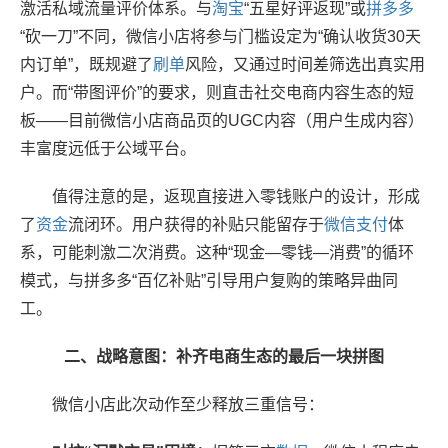
激活私域流量评价体系。与
淘宝
“五星好评返现”或
拼多多
“砍一刀”不同，微信小店将参与门槛设定为“确认收货30天
内订单”，既规避了
刷单
风险，又通过时间差筛选出真实用
户。而“带图评价”的要求，则直击社交电商内容生态的短
板——目前微信小店商品页的UGC内容（用户生成内容）
丰富度远低于公域平台。
值得注意的是，返现直接进入零钱账户的设计，形成
了
资金
流闭环。用户获得的补贴只能留存于
微信
支付
体
系，可能刺激二次消费。这种“现金—零钱—消费”的循环
模式，与拼多多“百亿补贴”引导用户复购的策略异曲同
工。
二、战略意图：补齐电商生态的最后一块拼图
微信小店此次动作至少释放三重信号：