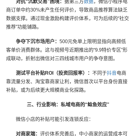
对抗“沉默交易”困境：
据第三方
数据
，微信小程序电
商订单中约30%未产生任何评价，导致商品推荐算法缺乏
数据支撑。通过现金激励构建评价体系，可为后续的“社交
推荐”功能铺路。
争夺下沉市场用户：
500元免单上限明显指向高频低
客单价消费群体。这与视频号近期推出的“9.9特价专区”形
成联动，折射出微信对三四线城市用户的争夺意图。
测试平台补贴ROI（投资回报率）：
不同于
抖音
电商
靠流量分发、淘宝靠商家让利，微信首次以平台身份直接
补贴，或为后续更大规模商业化探路。
三、行业影响：私域电商的“鲶鱼效应”
微信小店的补贴可能引发连锁反应：
对商家端：
评价体系完善后，中小商家的运营成本可