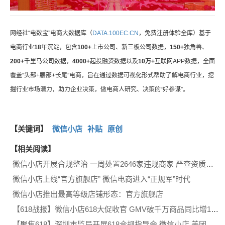
网经社“电数宝”电商大数据库（
DATA.100EC.CN
，免费注册体验全库）基于
电商行业
18
年沉淀，包含
100+
上市公司、新三板公司数据，
150+
独角兽、
200+
千里马公司数据，
4000+
起投融资数据以及
10万+
互联网APP数据，全面
覆盖“头部+腰部+长尾”电商，旨在通过数据可视化形式帮助了解电商行业，挖
掘行业市场潜力，助力企业决策，做电商人研究、决策的“好参谋”。
【关键词】
微信小店
补贴
原创
【相关阅读】
微信小店开展合规整治 一周处置2646家违规商家 严查资质缺失、虚假宣传等问题
微信小店上线“官方旗舰店” 微信电商进入“正规军”时代
微信小店推出最高等级店铺形态：官方旗舰店
【618战报】微信小店618大促收官 GMV破千万商品同比增133%
【聚焦618】深圳市监局开展618合规指导会 微信小店 美团 京东 拼多多 淘天 抖音等60余家平台参会