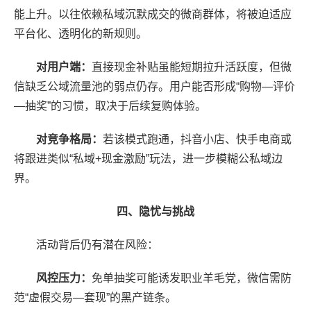
能上升。以往依赖私域沉默成交的微商群体，将被迫适应
平台化、透明化的新规则。
对用户端：
直接现金补贴虽能短期拉升活跃度，但微
信缺乏公域流量池的弱点仍存。用户能否形成“购物—评价
—抽奖”的习惯，取决于后续复购体验。
对竞争格局：
若该模式跑通，抖音小店、快手电商或
将跟进类似“私域+现金激励”玩法，进一步模糊公私域边
界。
四、隐忧与挑战
活动背后仍有潜在风险：
风控压力：
免单抽奖可能诱发职业羊毛党，微信需防
范“虚假交易—套现”的黑产链条。