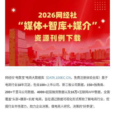
网经社“电数宝”电商大数据库（
DATA.100EC.CN
，免费注册体验全库）基于
电商行业
18
年沉淀，包含
100+
上市公司、新三板公司数据，
150+
独角兽、
200+
千里马公司数据，
4000+
起投融资数据以及
10万+
互联网APP数据，全面
覆盖“头部+腰部+长尾”电商，旨在通过数据可视化形式帮助了解电商行业，挖
掘行业市场潜力，助力企业决策，做电商人研究、决策的“好参谋”。