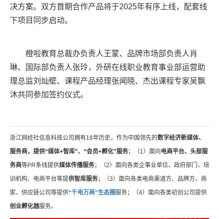
决方案。双方首期合作产品将于2025年有序上线，配套线
下项目同步启动。
橙啦教育总裁办负责人王蒙、品牌市场部负责人肖
琳、国际部负责人张玲，外研在线职业教育事业部运营助
理总监刘灿壁、课程产品经理张闻晓、杰出课程专家吴飘
沐共同参加签约仪式。
浙江网经社信息科技公司拥有18年历史，作为中国领先的
数字经济新媒体、
服务商，提供“媒体+智库”、“会员+孵化”服务
；（1）面向
电商平台、头部服
务商
等PR条线提供
媒体传播服务
；（2）面向各类企事业单位、政府部门、培
训机构、电商平台等提
供智库服务
；（3）面向各类电商渠道方、品牌方、商
家、供应链公司等提供
“千电万商”生态圈
服务；（4）面向各类初创公司提供
创业孵化器
服务。