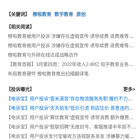
【关键词】
橙啦教育
数字教育
原创
【相关阅读】
橙啦教育被用户投诉 涉嫌存在虚假宣传 诱导续费 退费难等问题
橙啦教育被用户投诉 涉嫌存在虚假宣传 诱导续费 退费难等问题
橙啦教育与外研在线达成战略合作
【教育周报】3月第四周：2022年收入2.48亿 知乎教育业务将分拆？豆神再发退市风险警示 橙啦教育获数千万融资
布局教育硬件 橙啦教育推出扫描翻译笔
【投诉曝光】
更多>
【电诉宝】用户投诉“壹米滴答”存在物流服务失职 履约不力等问题
【电诉宝】用户投诉“天天拍车”低价引流 到店压价 恶意违约等问题
【电诉宝】用户投诉“赛优教育”虚假宣传 诱导消费 额外缴费后退款遭拒
【电诉宝】用户投诉“智联招聘”无故封号、客服推诿半年拒不退费
【电诉宝】用户投诉支付宝催收方违规联系亲友 涉嫌暴力催收侵犯隐私