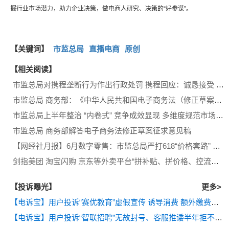
掘行业市场潜力，助力企业决策，做电商人研究、决策的“好参谋”。
【关键词】
市监总局
直播电商
原创
【相关阅读】
市监总局对携程垄断行为作出行政处罚 携程回应：诚恳接受 坚决服从
市监总局 商务部：《中华人民共和国电子商务法（修正草案征求意见稿）》
市监总局上半年整治 “内卷式” 竞争成效显现 多维度规范市场良性发展
市监总局 商务部解答电子商务法修正草案征求意见稿
【网经社月报】6月数字零售：市监总局严打618“价格套路” 阿里 字节 快手加码AI电商 海拍客 孩子王 丰宜科技扎堆IPO
剑指美团 淘宝闪购 京东等外卖平台“拼补贴、拼价格、控流量” 市监总局拟出台新规
【投诉曝光】
更多>
【电诉宝】用户投诉“赛优教育”虚假宣传 诱导消费 额外缴费后退款遭拒
【电诉宝】用户投诉“智联招聘”无故封号、客服推诿半年拒不退费