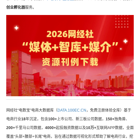
创业孵化器
服务。
网经社“电数宝”电商大数据库（
DATA.100EC.CN
，免费注册体验全库）基于
电商行业
18
年沉淀，包含
100+
上市公司、新三板公司数据，
150+
独角兽、
200+
千里马公司数据，
4000+
起投融资数据以及
10万+
互联网APP数据，全面
覆盖“头部+腰部+长尾”电商，旨在通过数据可视化形式帮助了解电商行业，挖