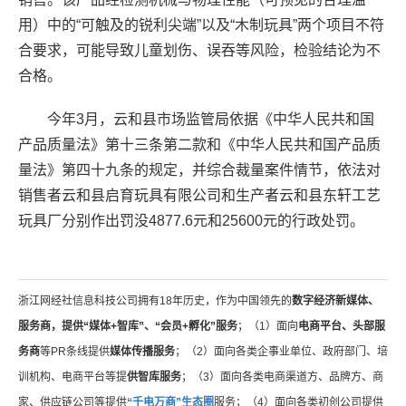
用）中的“可触及的锐利尖端”以及“木制玩具”两个项目不符
合要求，可能导致儿童划伤、误吞等风险，检验结论为不
合格。
今年3月，云和县市场监管局依据《中华人民共和国
产品质量法》第十三条第二款和《中华人民共和国产品质
量法》第四十九条的规定，并综合裁量案件情节，依法对
销售者云和县启育玩具有限公司和生产者云和县东轩工艺
玩具厂分别作出罚没4877.6元和25600元的行政处罚。
浙江网经社信息科技公司拥有18年历史，作为中国领先的
数字经济新媒体、
服务商，提供“媒体+智库”、“会员+孵化”服务
；（1）面向
电商平台、头部服
务商
等PR条线提供
媒体传播服务
；（2）面向各类企事业单位、政府部门、培
训机构、电商平台等提
供智库服务
；（3）面向各类电商渠道方、品牌方、商
家、供应链公司等提供
“千电万商”生态圈
服务；（4）面向各类初创公司提供