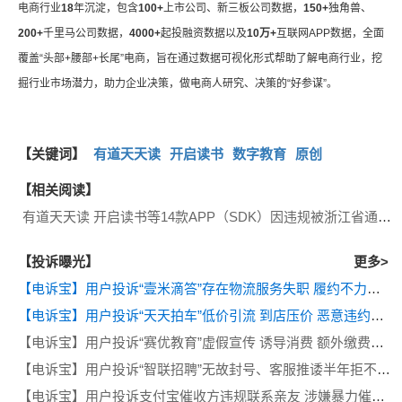
电商行业
18
年沉淀，包含
100+
上市公司、新三板公司数据，
150+
独角兽、
200+
千里马公司数据，
4000+
起投融资数据以及
10万+
互联网APP数据，全面
覆盖“头部+腰部+长尾”电商，旨在通过数据可视化形式帮助了解电商行业，挖
掘行业市场潜力，助力企业决策，做电商人研究、决策的“好参谋”。
【关键词】
有道天天读
开启读书
数字教育
原创
【相关阅读】
有道天天读 开启读书等14款APP（SDK）因违规被浙江省通信管理局通报
【投诉曝光】
更多>
【电诉宝】用户投诉“壹米滴答”存在物流服务失职 履约不力等问题
【电诉宝】用户投诉“天天拍车”低价引流 到店压价 恶意违约等问题
【电诉宝】用户投诉“赛优教育”虚假宣传 诱导消费 额外缴费后退款遭拒
【电诉宝】用户投诉“智联招聘”无故封号、客服推诿半年拒不退费
【电诉宝】用户投诉支付宝催收方违规联系亲友 涉嫌暴力催收侵犯隐私