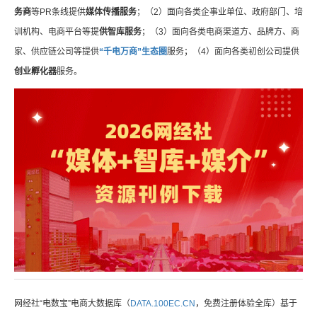
务商
等PR条线提供
媒体传播服务
；（2）面向各类企事业单位、政府部门、培
训机构、电商平台等提
供智库服务
；（3）面向各类电商渠道方、品牌方、商
家、供应链公司等提供
“千电万商”生态圈
服务；（4）面向各类初创公司提供
创业孵化器
服务。
网经社“电数宝”电商大数据库（
DATA.100EC.CN
，免费注册体验全库）基于