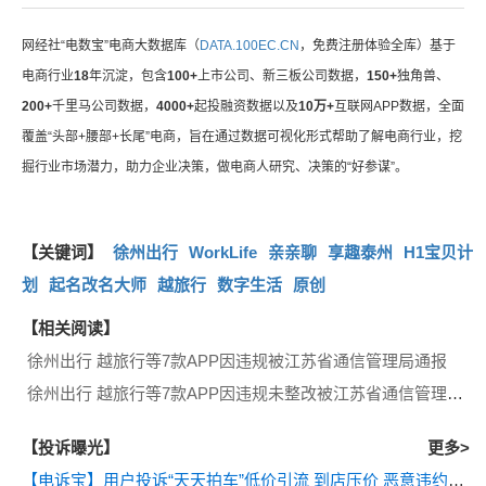
网经社“电数宝”电商大数据库（
DATA.100EC.CN
，免费注册体验全库）基于
电商行业
18
年沉淀，包含
100+
上市公司、新三板公司数据，
150+
独角兽、
200+
千里马公司数据，
4000+
起投融资数据以及
10万+
互联网APP数据，全面
覆盖“头部+腰部+长尾”电商，旨在通过数据可视化形式帮助了解电商行业，挖
掘行业市场潜力，助力企业决策，做电商人研究、决策的“好参谋”。
【关键词】
徐州出行
WorkLife
亲亲聊
享趣泰州
H1宝贝计
划
起名改名大师
越旅行
数字生活
原创
【相关阅读】
徐州出行 越旅行等7款APP因违规被江苏省通信管理局通报
徐州出行 越旅行等7款APP因违规未整改被江苏省通信管理局通报
【投诉曝光】
更多>
【电诉宝】用户投诉“天天拍车”低价引流 到店压价 恶意违约等问题