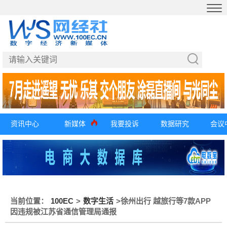
资讯中心
新媒体
我要投诉
数据研究
会议
当前位置：
100EC
>
数字生活
>
徐州出行 越旅行等7款APP
因违规被江苏省通信管理局通报