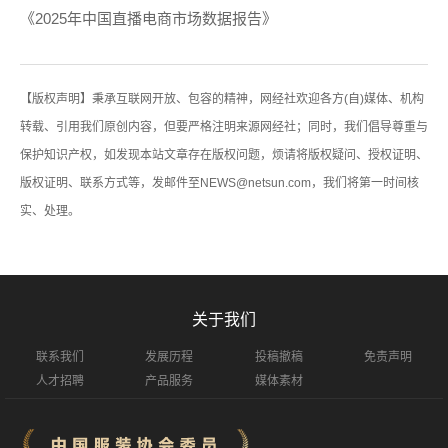
《2025年中国直播电商市场数据报告》
【版权声明】秉承互联网开放、包容的精神，网经社欢迎各方(自)媒体、机构
转载、引用我们原创内容，但要严格注明来源网经社；同时，我们倡导尊重与
保护知识产权，如发现本站文章存在版权问题，烦请将版权疑问、授权证明、
版权证明、联系方式等，发邮件至NEWS@netsun.com，我们将第一时间核
实、处理。
关于我们
联系我们
发展历程
投稿撤稿
免责声明
人才招聘
产品服务
媒体素材