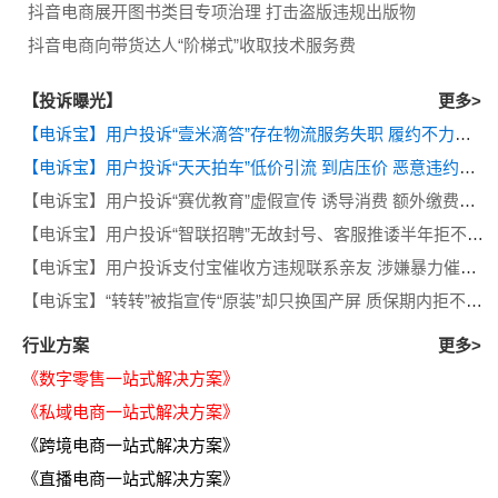
抖音电商展开图书类目专项治理 打击盗版违规出版物
抖音电商向带货达人“阶梯式”收取技术服务费
【投诉曝光】
更多>
【电诉宝】用户投诉“壹米滴答”存在物流服务失职 履约不力等问题
【电诉宝】用户投诉“天天拍车”低价引流 到店压价 恶意违约等问题
【电诉宝】用户投诉“赛优教育”虚假宣传 诱导消费 额外缴费后退款遭拒
【电诉宝】用户投诉“智联招聘”无故封号、客服推诿半年拒不退费
【电诉宝】用户投诉支付宝催收方违规联系亲友 涉嫌暴力催收侵犯隐私
【电诉宝】“转转”被指宣传“原装”却只换国产屏 质保期内拒不履行售后义务
行业方案
更多>
《数字零售一站式解决方案》
《私域电商一站式解决方案》
《跨境电商一站式解决方案》
《直播电商一站式解决方案》