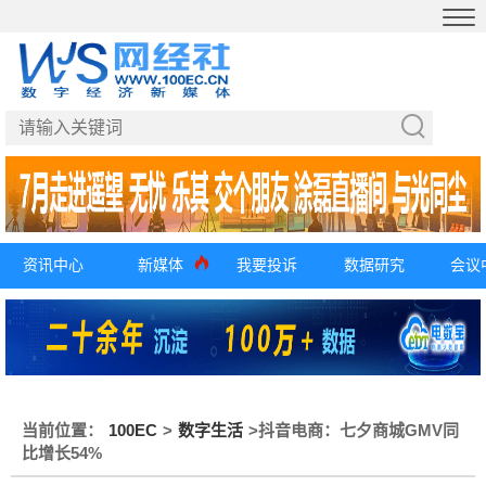
资讯中心
新媒体
我要投诉
数据研究
会议
当前位置：
100EC
>
数字生活
>
抖音电商：七夕商城GMV同
比增长54%