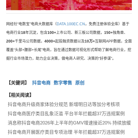
网经社“电数宝”电商大数据库（
DATA.100EC.CN
，免费注册体验全库）基于
电商行业
18
年沉淀，包含
100+
上市公司、新三板公司数据，
150+
独角兽、
200+
千里马公司数据，
4000+
起投融资数据以及
10万+
互联网APP数据，全面
覆盖“头部+腰部+长尾”电商，旨在通过数据可视化形式帮助了解电商行业，挖
掘行业市场潜力，助力企业决策，做电商人研究、决策的“好参谋”。
【关键词】
抖音电商
数字零售
原创
【相关阅读】
抖音电商升级商家体验分规范 新增明日达等加分考核项
抖音电商医疗类目乱象泛滥 平台半年拦截超37万违规案例
消息称抖音电商2026年上半年的GMV增速接近20% 持续放缓
抖音电商开展医疗类目专项治理 半年拦截超37万违规案例