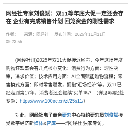
网经社专家刘俊斌：双11等年底大促一定还会存
在 企业有完成销售计划 回笼资金的刚性需求
作者：
来源：
网经社
发布时间：
2025年11月11日
09:23:55
(网经社讯)2025年双11大促接近尾声，今年这场年度
购物狂欢盛会有几点核心变化：消费行为方面：理性决
策，追求价值；技术应用方面：AI全面赋能购物流程；零
售模式方面：即时零售爆发，拥抱“近场经济”等。双11已
经走到第17年，消费者还会继续“买单”吗？（详见#网经社
专题：
https://www.100ec.cn/zt/25s11/
）
对此，
网经社电子商务
研究
中心特约研究员
刘俊
斌
接
受数字经济新
媒体
&
智库
——#网经社 独家专访。