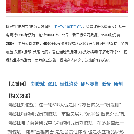
网经社“电数宝”电商大数据库（
DATA.100EC.CN
，免费注册体验全库）基于
电商行业
18
年沉淀，包含
100+
上市公司、新三板公司数据，
150+
独角兽、
200+
千里马公司数据，
4000+
起投融资数据以及
10万+
互联网APP数据，全面
覆盖“头部+腰部+长尾”电商，旨在通过数据可视化形式帮助了解电商行业，挖
掘行业市场潜力，助力企业决策，做电商人研究、决策的“好参谋”。
【关键词】
刘俊斌
双11
理性消费
即时零售
低价
原创
【相关阅读】
网经社刘俊斌：这一轮618大促是即时零售的又一“爆发期”
网经社特约研究员刘俊斌：市监总局对7家平台“幽灵外卖”处罚起到惩戒和警示作用
网经社电子商务研究中心特约研究员刘俊斌：拼多多重建一个品质平台是明智之举
刘俊斌：谦寻“直播向善”是社会责任体现 也是树立新品牌形象的善举