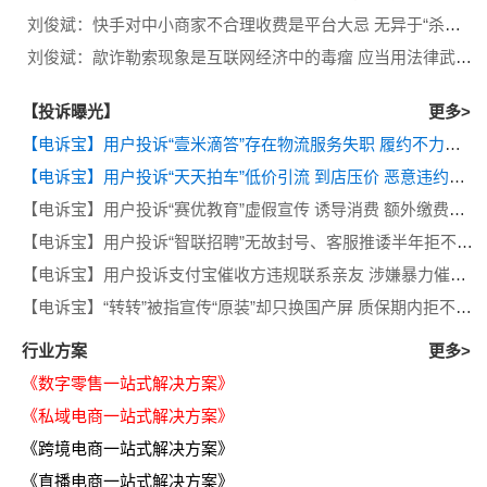
刘俊斌：快手对中小商家不合理收费是平台大忌 无异于“杀鸡取卵”
刘俊斌：歊诈勒索现象是互联网经济中的毒瘤 应当用法律武器处理
【投诉曝光】
更多>
【电诉宝】用户投诉“壹米滴答”存在物流服务失职 履约不力等问题
【电诉宝】用户投诉“天天拍车”低价引流 到店压价 恶意违约等问题
【电诉宝】用户投诉“赛优教育”虚假宣传 诱导消费 额外缴费后退款遭拒
【电诉宝】用户投诉“智联招聘”无故封号、客服推诿半年拒不退费
【电诉宝】用户投诉支付宝催收方违规联系亲友 涉嫌暴力催收侵犯隐私
【电诉宝】“转转”被指宣传“原装”却只换国产屏 质保期内拒不履行售后义务
行业方案
更多>
《数字零售一站式解决方案》
《私域电商一站式解决方案》
《跨境电商一站式解决方案》
《直播电商一站式解决方案》