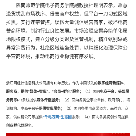
陇南师范学院电子商务学院副教授杜理明表示，恶意
退货扰乱市场秩序、侵害商户权益，但平台一刀切式区域
拉黑，实行连带管控，误伤大量诚信经营商家，破坏电商
营商环境，制约行业良性发展。市场治理应摒弃简单化属
地限权模式，建立分级分类退货监管机制，精准甄别惩戒
异常消费行为，杜绝区域连坐处罚，以精细化治理保障公
平营商环境，推动电商行业稳健有序发展。
浙江网经社信息科技公司拥有18年历史，作为中国领先的
数字经济新媒体、
服务商，提供“媒体+智库”、“会员+孵化”服务
；（1）面向
电商平台、头部服
务商
等PR条线提供
媒体传播服务
；（2）面向各类企事业单位、政府部门、培
训机构、电商平台等提
供智库服务
；（3）面向各类电商渠道方、品牌方、商
家、供应链公司等提供
“千电万商”生态圈
服务；（4）面向各类初创公司提供
创业孵化器
服务。