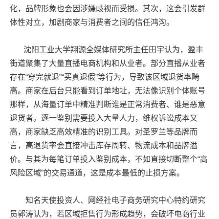
化，品牌形象也会因涉嫌歧视而受损。其次，这会引发群
体性对立，加剧商家与消费者之间的信任鸿沟。
沈阳工业大学翔源全媒体研究所主任田宇认为，盈丰
街道聚集了大量直播电商机构和从业者。部分直播从业者
存在“穿完就退”“买真退假”等行为，导致该区域退货率畸
高。商家在后台只能看到订单地址，无法像识别个体账号
那样，从海量订单中精准判断谁是正常消费者、谁是恶意
退货者。逐一鉴别需要投入大量人力，维权诉讼成本又
高，商家缺乏高效精准的识别工具。对圣罗兰等品牌而
言，高退货率会直接冲击库存周转、物流成本和品牌溢
价。与其为每笔订单投入鉴别成本，不如直接切断整个“高
风险区域”的交易通道，这是成本最低的止损方案。
知名天使投资人、网经社电子商务研究中心特约研究
员郭涛认为，若区域拒售行为形成趋势，会破坏电商行业