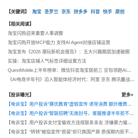
【关键词】
淘宝
圣罗兰
京东
拼多多
抖音
快手
原创
【相关阅读】
淘宝闪购迎来重要人事调整
淘宝闪购开放MCP能力 支持AI Agent对接店铺运营
淘宝发布《2026 潮玩新机会报告》：五大兴趣圈层加速破圈
实操：淘宝店铺人气标签详细设置方法
QuestMobile上半年榜单：微信抖音淘宝居前三 豆包领跑AI原生应用
《AI电商半年刊》迈入智能体经济时代：阿里 京东 腾讯鏖战具身智能 千问接入淘宝 豆包打通抖音 八部门“AI+消费”政策落地
【投诉曝光】
更多>
【电诉宝】用户投诉“赛优教育”虚假宣传 诱导消费 额外缴费后退款遭拒
【电诉宝】用户投诉“智联招聘”无故封号、客服推诿半年拒不退费
【电诉宝】用户投诉支付宝催收方违规联系亲友 涉嫌暴力催收侵犯隐私
【电诉宝】“转转”被指宣传“原装”却只换国产屏 质保期内拒不履行售后义务