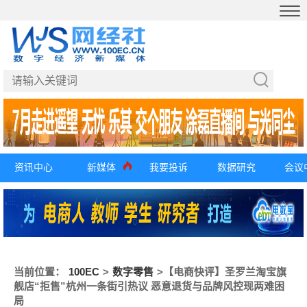
资讯中心
新媒体
我要投诉
数据研究
会议
当前位置：
100EC
>
数字零售
>
【电商快评】圣罗兰淘宝旗
舰店“拒售”杭州一条街引热议 恶意退货与品牌风控现两难困
局