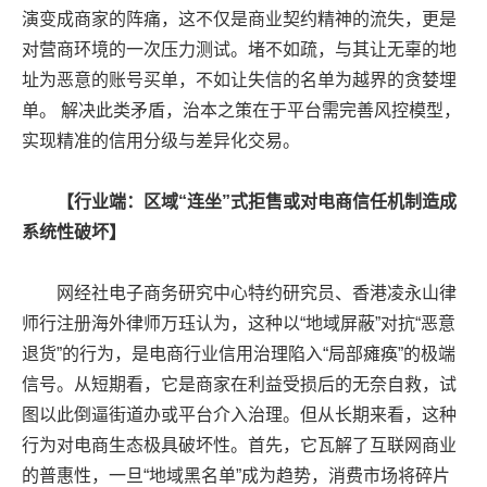
演变成商家的阵痛，这不仅是商业契约精神的流失，更是
对营商环境的一次压力测试。堵不如疏，与其让无辜的地
址为恶意的账号买单，不如让失信的名单为越界的贪婪埋
单。 解决此类矛盾，治本之策在于平台需完善风控模型，
实现精准的信用分级与差异化交易。
【行业端：区域“连坐”式拒售或对电商信任机制造成
系统性破坏】
网经社电子商务研究中心特约研究员、香港凌永山律
师行注册海外律师万珏认为，这种以“地域屏蔽”对抗“恶意
退货”的行为，是电商行业信用治理陷入“局部瘫痪”的极端
信号。从短期看，它是商家在利益受损后的无奈自救，试
图以此倒逼街道办或平台介入治理。但从长期来看，这种
行为对电商生态极具破坏性。首先，它瓦解了互联网商业
的普惠性，一旦“地域黑名单”成为趋势，消费市场将碎片