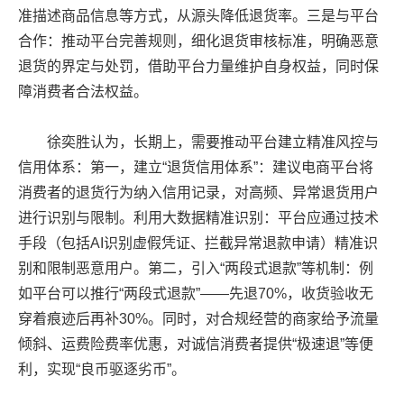
准描述商品信息等方式，从源头降低退货率。三是与平台
合作：推动平台完善规则，细化退货审核标准，明确恶意
退货的界定与处罚，借助平台力量维护自身权益，同时保
障消费者合法权益。
徐奕胜认为，长期上，需要推动平台建立精准风控与
信用体系：第一，建立“退货信用体系”：建议电商平台将
消费者的退货行为纳入信用记录，对高频、异常退货用户
进行识别与限制。利用大数据精准识别：平台应通过技术
手段（包括AI识别虚假凭证、拦截异常退款申请）精准识
别和限制恶意用户。第二，引入“两段式退款”等机制：例
如平台可以推行“两段式退款”——先退70%，收货验收无
穿着痕迹后再补30%。同时，对合规经营的商家给予流量
倾斜、运费险费率优惠，对诚信消费者提供“极速退”等便
利，实现“良币驱逐劣币”。