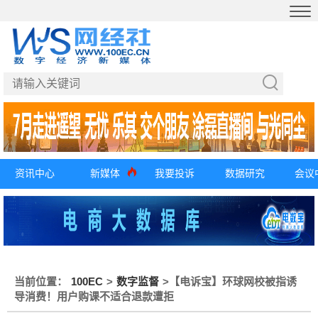
资讯中心
新媒体
我要投诉
数据研究
会议
当前位置：
100EC
>
数字监督
>
【电诉宝】环球网校被指诱
导消费！用户购课不适合退款遭拒