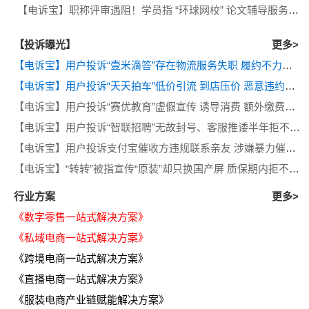
【电诉宝】职称评审遇阻！学员指 “环球网校” 论文辅导服务误导消费者
【投诉曝光】
更多>
【电诉宝】用户投诉“壹米滴答”存在物流服务失职 履约不力等问题
【电诉宝】用户投诉“天天拍车”低价引流 到店压价 恶意违约等问题
【电诉宝】用户投诉“赛优教育”虚假宣传 诱导消费 额外缴费后退款遭拒
【电诉宝】用户投诉“智联招聘”无故封号、客服推诿半年拒不退费
【电诉宝】用户投诉支付宝催收方违规联系亲友 涉嫌暴力催收侵犯隐私
【电诉宝】“转转”被指宣传“原装”却只换国产屏 质保期内拒不履行售后义务
行业方案
更多>
《数字零售一站式解决方案》
《私域电商一站式解决方案》
《跨境电商一站式解决方案》
《直播电商一站式解决方案》
《服装电商产业链赋能解决方案》