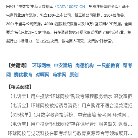
网经社“电数宝”电商大数据库（
DATA.100EC.CN
，免费注册体验全库）基于
电商行业
18
年沉淀，包含
100+
上市公司、新三板公司数据，
150+
独角兽、
200+
千里马公司数据，
4000+
起投融资数据以及
10万+
互联网APP数据，全面
覆盖“头部+腰部+长尾”电商，旨在通过数据可视化形式帮助了解电商行业，挖
掘行业市场潜力，助力企业决策，做电商人研究、决策的“好参谋”。
【关键词】
环球网校
中安建培
尚德机构
一只船教育
帮考
网
赛优教育
对啊网
嗨学网
原创
【相关阅读】
【电诉宝】用户投诉“环球网校”购软考课程服务缩水 退款遭拒
【电诉宝】环球网校被指诱导消费！用户购课不适合退款遭拒
【315榜单】1月数字教育投诉榜：中安建培 帮考网 环球网校 尚德机构 对啊网等上榜
【电诉宝】用户投诉“环球网校”存在课程管理服务缺失 退费无果等问题
环球网校与觉晓科技在职考培训与教育资源整合等领域展开合作