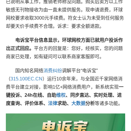
已说明从事工作，推销老师称没问题。购买后卖方以工作
敏感无刊物接收为由一直未提供服务。现申请退费，环球
网校要求收取3000元手续费。符女士认为未受到任何服务
却要天价手续费不合理。诉求：要求全额退款。
电诉宝平台信息显示，环球网校方面已就用户投诉作
出正式回应。
平台方的回复是：您好，经核实，您的问题
商家已处理，如有疑问可以联系商家客服即可。
国内知名网络
消费纠纷
调解平台“电诉宝”
（
315.100EC.CN
）运行10余年来，与全国近千家网络消
费平台建立对接，影响1亿+网络消费用户，新系统实现
一
键投诉、24h在线、自助
维权
、同步直达、实时处理、进
度查询、评价体系、
法律
求助、
大
数据
分析
等诸多功能。