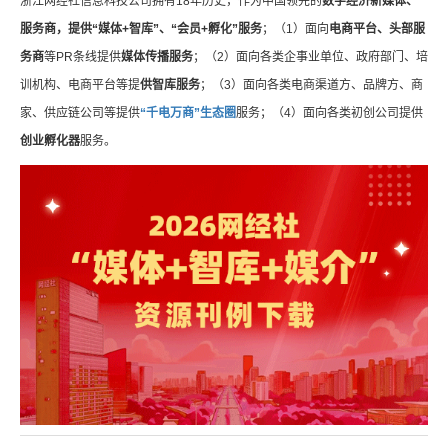
浙江网经社信息科技公司拥有18年历史，作为中国领先的
数字经济新媒体、
服务商，提供“媒体+智库”、“会员+孵化”服务
；（1）面向
电商平台、头部服
务商
等PR条线提供
媒体传播服务
；（2）面向各类企事业单位、政府部门、培
训机构、电商平台等提
供智库服务
；（3）面向各类电商渠道方、品牌方、商
家、供应链公司等提供
“千电万商”生态圈
服务；（4）面向各类初创公司提供
创业孵化器
服务。