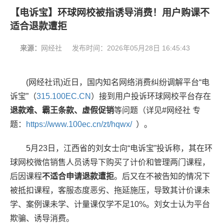
【电诉宝】环球网校被指诱导消费！用户购课不
适合退款遭拒
来源：
网经社
发布时间：
2026年05月28日 16:45:43
(网经社讯)近日，国内知名网络消费纠纷调解平台“电
诉宝”（
315.100EC.CN
）接到用户投诉环球网校平台存在
退款难、霸王条款、虚假促销
等问题
（详见#网经社 专
题：
https://www.100ec.cn/zt/hqwx/
）。
5月23日，江西省的刘女士向“电诉宝”投诉称，其在环
球网校微信销售人员诱导下购买了计价和管理两门课程，
后因课程
不适合申请退款遭拒
。后又在不被告知的情况下
被抵扣课程，客服态度恶劣、拖延施压，导致其计价课未
学、案例课未学、计量课仅学不足10%。刘女士认为平台
欺骗、诱导消费。