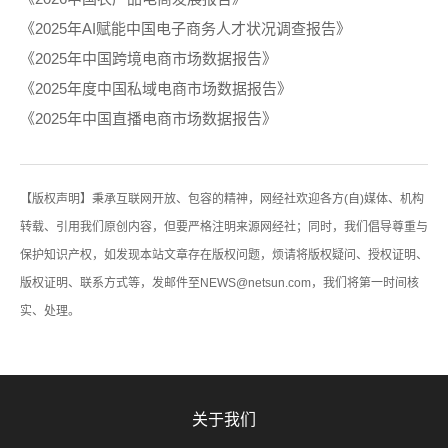
《2025年AI赋能中国电子商务人才状况调查报告》
《2025年中国跨境电商市场数据报告》
《2025年度中国私域电商市场数据报告》
《2025年中国直播电商市场数据报告》
【版权声明】秉承互联网开放、包容的精神，网经社欢迎各方(自)媒体、机构
转载、引用我们原创内容，但要严格注明来源网经社；同时，我们倡导尊重与
保护知识产权，如发现本站文章存在版权问题，烦请将版权疑问、授权证明、
版权证明、联系方式等，发邮件至NEWS@netsun.com，我们将第一时间核
实、处理。
关于我们