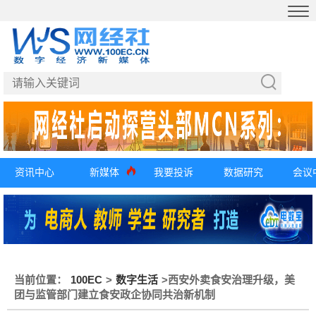
资讯中心
新媒体
我要投诉
数据研究
会议
当前位置：
100EC
>
数字生活
>
西安外卖食安治理升级，美
团与监管部门建立食安政企协同共治新机制