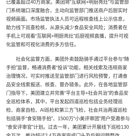
已覆盖超过40万商家。美团将“互联网+明厨亮灶”与监管部
门系统端口深度融合，主动向监管部门推送商户后厨实时
视频画面。市场监管执法人员可远程核查线上公示信息，
助力线下巡查检核，从源头减少食品安全风险；消费者在
手机上可观看“互联网+明厨亮灶”后厨视频直播，提升可视
化监管和可视化消费的多方信任。
社会化监督方面，美团外卖鼓励骑手通过平台参与“随
手拍”监督，畅通消费者“投诉”功能，相关线索及违规商家
治理情况，可实时推送至监管部门进行风险预警，打通食
品安全线索报送、核查、督办链条。此外，在各地监管部
门指导下，美团建立并完善“平台主导+社会共治”的食品安
全巡检体系，其中，平台发起四道巡检包括业务经理巡
检、商家自检、AI巡检和第三方飞检，社会共治两道巡检
包括骑手“食安随手拍”、1500万“小美评审团”用户受邀参与
“食安评审官”计划。过去一年，美团累计开展线下巡检130
余万次，推动超过2.4万商家完成门头及后厨问题整改。