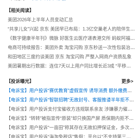
【相关阅读】
美团2026年上半年人员变动汇总
“共享儿女”兴起 京东 美团早已布局：1.3亿空巢老人的陪伴生意该谁来规范？
《数字健康半年刊》微脉 好医生云医疗递表港交所 蚂蚁阿福升级AI健康助手 美团医药加速即时零售布局 字节拆分AI制药
电商可持续报告：美团外卖 淘宝闪购 京东秒送一次性包装治理压力大 盒马 山姆 小象超市 朴朴超市包装痛点突出
和田地区三度约谈美团 京东 淘宝闪购 严整入网商户资质乱象
美团暑期出行数据：连住7天以上用户同比增长近3成 “平移式旅行”成主流
【投诉曝光】
更多>
【电诉宝】用户投诉“赛优教育”虚假宣传 诱导消费 额外缴费后退款遭拒
【电诉宝】用户投诉“智联招聘”无故封号、客服推诿半年拒不退费
【电诉宝】用户投诉支付宝催收方违规联系亲友 涉嫌暴力催收侵犯隐私
【电诉宝】“转转”被指宣传“原装”却只换国产屏 质保期内拒不履行售后义务
【电诉宝】用户投诉“一亩田”称其存在无故扣押保证金，多次退款遭推诿等问题
【电诉宝】用户投诉“海淘免税店”售假：平台以“不支持第三方鉴定”为由拒绝处理