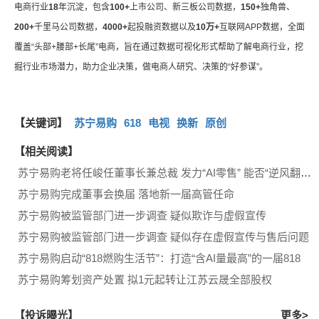
电商行业
18
年沉淀，包含
100+
上市公司、新三板公司数据，
150+
独角兽、
200+
千里马公司数据，
4000+
起投融资数据以及
10万+
互联网APP数据，全面
覆盖“头部+腰部+长尾”电商，旨在通过数据可视化形式帮助了解电商行业，挖
掘行业市场潜力，助力企业决策，做电商人研究、决策的“好参谋”。
【关键词】
苏宁易购
618
电视
换新
原创
【相关阅读】
苏宁易购老将任峻任董事长兼总裁 发力“AI零售” 能否“逆风翻盘”？
苏宁易购完成董事会换届 落地新一届高管任命
苏宁易购被监管部门进一步调查 疑似欺诈与虚假宣传
苏宁易购被监管部门进一步调查 疑似存在虚假宣传与售后问题
苏宁易购启动“818燃购生活节”：打造“含AI量最高”的一届818
苏宁易购筹划资产处置 拟1元起转让江苏云晟全部股权
【投诉曝光】
更多>