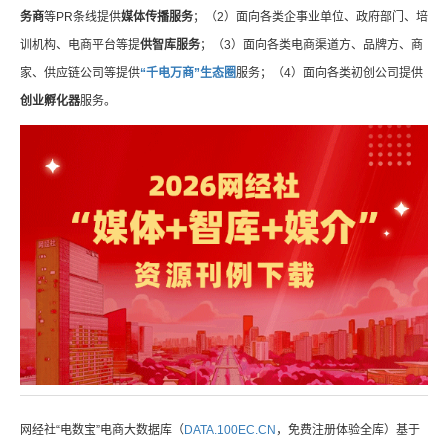
务商
等PR条线提供
媒体传播服务
；（2）面向各类企事业单位、政府部门、培
训机构、电商平台等提
供智库服务
；（3）面向各类电商渠道方、品牌方、商
家、供应链公司等提供
“千电万商”生态圈
服务；（4）面向各类初创公司提供
创业孵化器
服务。
网经社“电数宝”电商大数据库（
DATA.100EC.CN
，免费注册体验全库）基于