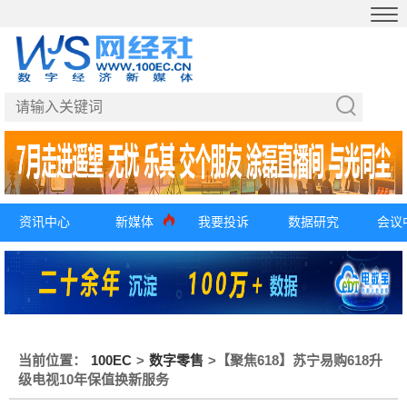
资讯中心
新媒体
我要投诉
数据研究
会议
当前位置：
100EC
>
数字零售
>
【聚焦618】苏宁易购618升
级电视10年保值换新服务