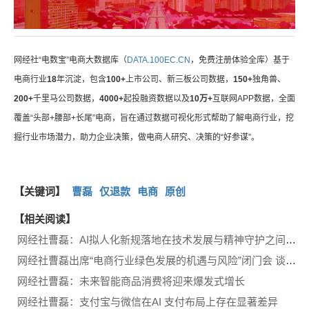
网经社“电数宝”电商大数据库（
DATA.100EC.CN
，免费注册体验全库）基于
电商行业
18
年沉淀，包含
100+
上市公司、新三板公司数据，
150+
独角兽、
200+
千里马公司数据，
4000+
起投融资数据以及
10万+
互联网APP数据，全面
覆盖“头部+腰部+长尾”电商，旨在通过数据可视化形式帮助了解电商行业，挖
掘行业市场潜力，助力企业决策，做电商人研究、决策的“好参谋”。
【关键词】
曹磊
仅退款
电商
原创
【相关阅读】
网经社曹磊：AI拟人化新规落地在技术发展与精神守护之间划出一条清晰边界
网经社曹磊出席“电商行业绿色发展的机遇与风险”闭门会 谈电商合规舆情风险
网经社曹磊：未来智能商品消费将迎来爆发式增长
网经社曹磊：支付宝与微信在AI 支付布局上存在显著差异