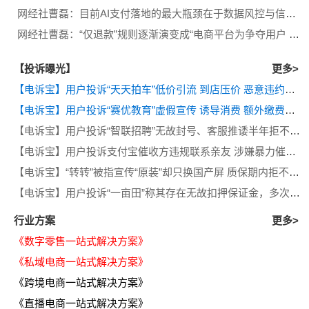
网经社曹磊：目前AI支付落地的最大瓶颈在于数据风控与信任机制
网经社曹磊：“仅退款”规则逐渐演变成“电商平台为争夺用户 追求极致体验而进行的‘内卷’”
【投诉曝光】
更多>
【电诉宝】用户投诉“天天拍车”低价引流 到店压价 恶意违约等问题
【电诉宝】用户投诉“赛优教育”虚假宣传 诱导消费 额外缴费后退款遭拒
【电诉宝】用户投诉“智联招聘”无故封号、客服推诿半年拒不退费
【电诉宝】用户投诉支付宝催收方违规联系亲友 涉嫌暴力催收侵犯隐私
【电诉宝】“转转”被指宣传“原装”却只换国产屏 质保期内拒不履行售后义务
【电诉宝】用户投诉“一亩田”称其存在无故扣押保证金，多次退款遭推诿等问题
行业方案
更多>
《数字零售一站式解决方案》
《私域电商一站式解决方案》
《跨境电商一站式解决方案》
《直播电商一站式解决方案》