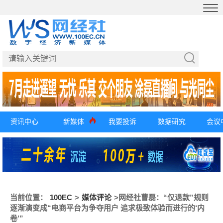
资讯中心
新媒体
我要投诉
数据研究
会议
当前位置：
100EC
>
媒体评论
>
网经社曹磊：“仅退款”规则
逐渐演变成“电商平台为争夺用户 追求极致体验而进行的‘内
卷’”