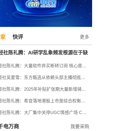
论家
快评
更多
经社陈礼腾：AI研学乱象频发根源在于缺
网经社陈礼腾：大量软件弃买断转订阅 核心是买断商业模式存在先天缺陷
统一课程标准与有效的监管
网经社吴夏雪：东方甄选从依赖头部主播彻底转向深耕自营产品与多渠道布局
网经社陈礼腾：2025年补贴扩张期大量新增骑手涌入 摊薄了单量与单价
网经社陈礼腾：希音落地港股上市是综合权衡监管 业务 资本与风险后的选择
网经社陈礼腾：大厂集中关停UGC情感广场 C端拟人情感AI的野蛮增长终结。
千电万商
我要采购