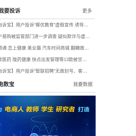
我要投诉
更多
【电诉宝】用户投诉“赛优教育”虚假宣传 诱导消费 额外缴费后退款遭拒
苏宁易购被监管部门进一步调查 疑似欺诈与虚假宣传
信语通 恋上健康 美业猫 汽车时间商城 翻糖故事会等9款App被北京市通信管理局通报或下架
铭欧医药 陇药健康 快点出发管理等13款被甘肃省通信管理局与甘肃省互联网信息办公室通报
【电诉宝】用户投诉“智联招聘”无故封号、客服推诿半年拒不退费
电数宝
我要数据