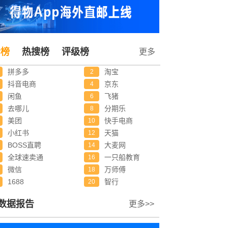
诉榜
热搜榜
评级榜
更多
拼多多
淘宝
2
抖音电商
京东
4
闲鱼
飞猪
6
去哪儿
分期乐
8
美团
快手电商
10
小红书
天猫
12
BOSS直聘
大麦网
14
全球速卖通
一只船教育
16
微信
万师傅
18
1688
智行
20
数据报告
更多>>