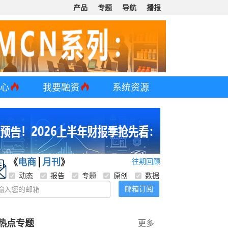
产品
专题
导航
播报
中心
我要融资
系统资源
《
电商
月刊
》
往期回顾
动态
报告
专题
原创
数据
邮箱订阅
热点专题
更多