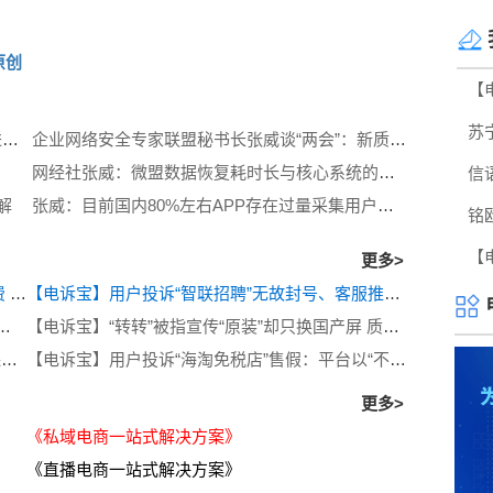
原创
网经社张威：App广告利用“摇一摇”等隐私数据进行精准推送 成为移动互联网的顽疾
企业网络安全专家联盟秘书长张威谈“两会”：新质生产力驱动下的科技与产业变革趋势
网经社张威：微盟数据恢复耗时长与核心系统的容灾机制等缺失有关
解
张威：目前国内80%左右APP存在过量采集用户信息问题
更多>
【电诉宝】用户投诉“赛优教育”虚假宣传 诱导消费 额外缴费后退款遭拒
【电诉宝】用户投诉“智联招聘”无故封号、客服推诿半年拒不退费
付宝催收方违规联系亲友 涉嫌暴力催收侵犯隐私
【电诉宝】“转转”被指宣传“原装”却只换国产屏 质保期内拒不履行售后义务
【电诉宝】用户投诉“一亩田”称其存在无故扣押保证金，多次退款遭推诿等问题
【电诉宝】用户投诉“海淘免税店”售假：平台以“不支持第三方鉴定”为由拒绝处理
更多>
《私域电商一站式解决方案》
《直播电商一站式解决方案》