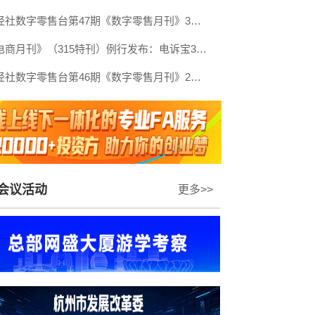
网经社数字零售台第47期《数字零售月刊》3月原创精品回顾
《电商月刊》（315特刊）例行发布：电诉宝315调查行动收官！数字零售 数字生活 跨境电商等网络消费“雷区”全景式复盘
网经社数字零售台第46期《数字零售月刊》2月原创精品回顾
会议活动
更多>>