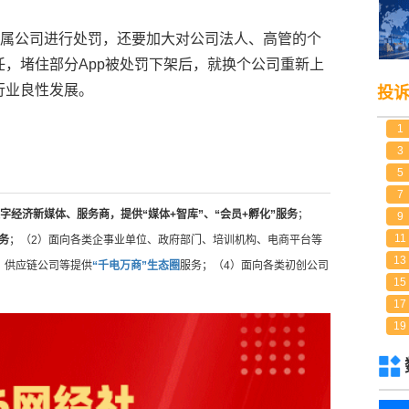
p所属公司进行处罚，还要加大对公司法人、高管的个
，堵住部分App被处罚下架后，就换个公司重新上
行业良性发展。
投
1
3
5
7
字经济新媒体、服务商，提供“媒体+智库”、“会员+孵化”服务
；
9
11
务
；（2）面向各类企事业单位、政府部门、培训机构、电商平台等
13
、供应链公司等提供
“千电万商”生态圈
服务；（4）面向各类初创公司
15
17
19