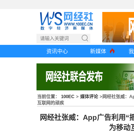
资讯中心
新媒体
我
当前位置：
100EC
>
媒体评论
>
网经社张威：A
互联网的顽疾
网经社张威：App广告利用“
为移动