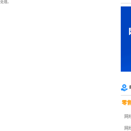
、处理。
零