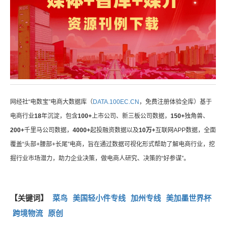
网经社“电数宝”电商大数据库（
DATA.100EC.CN
，免费注册体验全库）基于
电商行业
18
年沉淀，包含
100+
上市公司、新三板公司数据，
150+
独角兽、
200+
千里马公司数据，
4000+
起投融资数据以及
10万+
互联网APP数据，全面
覆盖“头部+腰部+长尾”电商，旨在通过数据可视化形式帮助了解电商行业，挖
掘行业市场潜力，助力企业决策，做电商人研究、决策的“好参谋”。
【关键词】
菜鸟
美国轻小件专线
加州专线
美加墨世界杯
跨境物流
原创