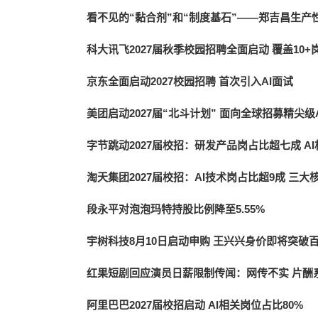
看不见的“黏合剂”和“制度基石”——郑吉昌生
科大讯飞2027届秋季校园招聘全面启动 覆盖10+
京东全面启动2027校园招聘 首次引入AI面试
美团启动2027届“北斗计划” 面向全球招募精尖级
字节跳动2027届校招：研发产品岗占比超七成 A
淘天集团2027届校招：AI技术岗占比超9成 三
段永平对泡泡玛特持股比例降至5.55%
宇树科技8月10日启动申购 王兴兴身价即将突破
红果短剧回应演员日薪限制传闻：网传不实 片酬
阿里巴巴2027届校招启动 AI相关岗位占比80%