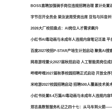
BOSS直聘加强骑手岗位违规招聘治理 累计处置近
字节召开全员会 梁汝波周受资出席 豆包与抖音
2026大厂校招盘点：AI岗位人才需求飙升
小红书AI毒动画与未成年人违规内容笔记泛滥 平台
百度2027校招P-STAR产培生计划启动 聚焦A
网易游戏雷火2027届秋招启动 人工智能类岗位
哔哩哔哩2027届秋季校园招聘正式启动 开放全序
米哈游2027校园招聘启动 招聘500人覆盖技术
小红书处置8.4万篇AI毒动画与未成年人违规内容
郑吉昌数智服务札记之四十七：从马车到火箭——2