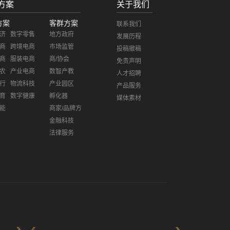
方案
关于我们
方案
客群方案
联系我们
济
数字零售
地方政府
发展历程
商
跨境电商
市场监管
投稿撤稿
商
服装电商
商/协会
免责声明
农
产业电商
数智产教
人才招聘
行
物流科技
产业园区
产品服务
育
数字健康
孵化器
媒体素材
能
商家/品牌方
金融科技
法律服务