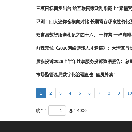
三项国标同步出台 给互联网家政乱象戴上“紧箍咒
评测：四大迷你仓横向对比 长期寄存哪家性价比
郑吉昌数智服务札记之四十六： 一杯茶 一杯咖
前程无忧《2026网络游戏人才洞察》：大湾区与
黑猫投诉2026上半年共享服务投诉数据报告：总量
市场监管总局数字化治理直击“幽灵外卖”
1
2
3
4
5
6
7
8
9
10
跳至：
总：4000