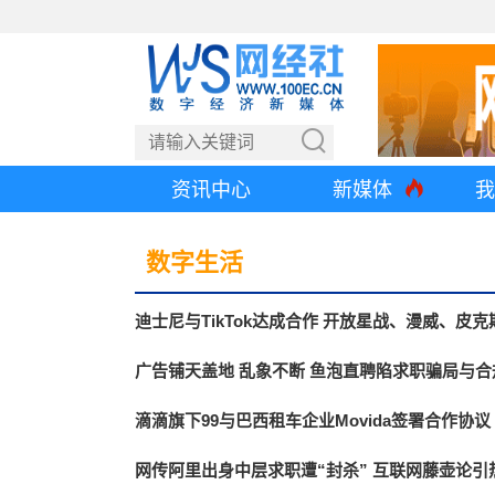
资讯中心
新媒体
我
数字生活
迪士尼与TikTok达成合作 开放星战、漫威、皮
广告铺天盖地 乱象不断 鱼泡直聘陷求职骗局与合
滴滴旗下99与巴西租车企业Movida签署合作协
网传阿里出身中层求职遭“封杀” 互联网藤壶论引