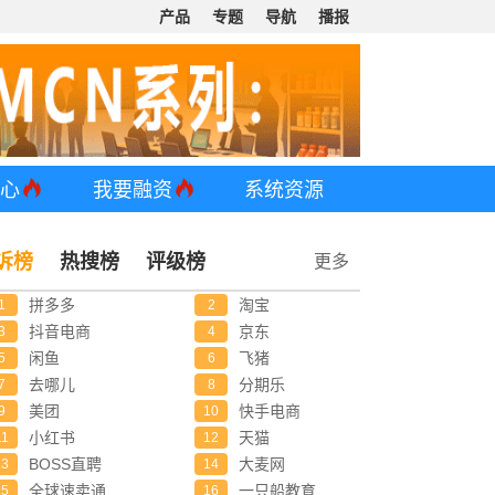
产品
专题
导航
播报
中心
我要融资
系统资源
诉榜
热搜榜
评级榜
更多
拼多多
淘宝
1
2
抖音电商
京东
3
4
闲鱼
飞猪
5
6
去哪儿
分期乐
7
8
美团
快手电商
9
10
小红书
天猫
11
12
BOSS直聘
大麦网
13
14
全球速卖通
一只船教育
15
16