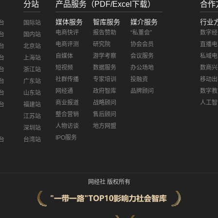
分站
产品服务（PDF/Excel下载）
合作
媒体服务
智库服务
媒介服务
行业
台
国际站
电商快评
报告赞助
“私董会”
数字经
台
国内站
电商评测
研究院
协会会员
直播电
台
北京站
自媒体
游学考察
会议服务
私域电
台
上海站
短视频
数据服务
办公场地
数商兴
台
浙江站
社群传播
专家培训
投融资
移动出
台
广东站
网经通
政府智库
品牌顾问
数字教
台
山东站
商业报道
战略顾问
人工智
台
福建站
整合营销
售后顾问
江苏站
人物访谈
地方网盟
深圳站
IPO服务
台
台湾站
网经社 版权所有