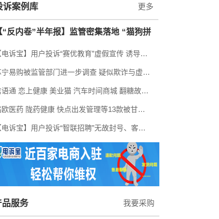
投诉案例库
更多
【“反内卷”半年报】监管密集落地 “猫狗拼
【电诉宝】用户投诉“赛优教育”虚假宣传 诱导消费 额外缴费后退款遭拒
快美红”被约谈 内卷整治取得阶段性成效
苏宁易购被监管部门进一步调查 疑似欺诈与虚假宣传
信语通 恋上健康 美业猫 汽车时间商城 翻糖故事会等9款App被北京市通信管理局通报或下架
铭欧医药 陇药健康 快点出发管理等13款被甘肃省通信管理局与甘肃省互联网信息办公室通报
【电诉宝】用户投诉“智联招聘”无故封号、客服推诿半年拒不退费
产品服务
我要采购