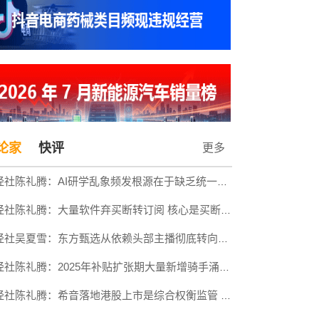
论家
快评
更多
网经社陈礼腾：AI研学乱象频发根源在于缺乏统一课程标准与有效的监管
网经社陈礼腾：大量软件弃买断转订阅 核心是买断商业模式存在先天缺陷
网经社吴夏雪：东方甄选从依赖头部主播彻底转向深耕自营产品与多渠道布局
网经社陈礼腾：2025年补贴扩张期大量新增骑手涌入 摊薄了单量与单价
网经社陈礼腾：希音落地港股上市是综合权衡监管 业务 资本与风险后的选择