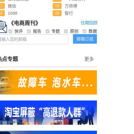
微信
万师傅
17
18
1688
智行
19
20
《电商周刊》
往期回顾
快评
报告
专题
原创
数据
邮箱订阅
热点专题
更多