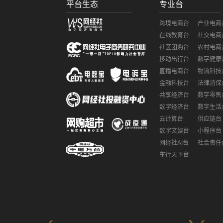
平台生态
专业台
跨境电商台
产业电商
在线教育台
社交电商
社区团购台
农村电商
移动出行台
数字健康
直播电商台
物流科技
金融科技台
法律消保
共享经济台
数字零售
数字经济台
数字生活
云计算台
供应链台
数字文娱台
小程序台
网经社AI台
社会责任
车行天下台