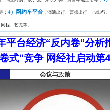
4）网约车平台
a等；
：滴滴出行、曹操出行、T3出行
、同程、艺龙等。
5年平台经济“反内卷”分析
卷式”竞争 网经社启动第
会议与政策